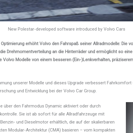
New Polestar-developed software introduced by Volvo Cars
 Optimierung erhöht Volvo den Fahrspaß seiner Allradmodelle: Die 
 die Drehmomentverteilung an die Hinterräder und ermöglicht so ein
e Volvo Modelle von einem besseren (Ein-)Lenkverhalten, präzisere
immung unserer Modelle und dieses Upgrade verbessert Fahrkomfort 
orschung und Entwicklung bei der Volvo Car Group.
se über den Fahrmodus Dynamic aktiviert oder durch
ontrolle. Sie ist ab sofort für alle Allradfahrzeuge mit
enzin- und Dieselmotor erhältlich, die auf der skalierbaren
kten Modular-Architektur (CMA) basieren – vom kompakten