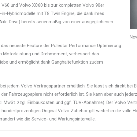
V60 und Volvo XC60 bis zur kompletten Volvo 90er
in-Hybridmodelle mit T8 Twin Engine, die dank ihres
xle Drive) bereits serienmäßig von einer ausgeglichenen
New
 das neueste Feature der Polestar Performance Optimierung:
em Motorleistung und Drehmoment, verbessert das
iebe und ermöglicht dank Ganghaltefunktion zudem
ei jedem Volvo Vertragspartner erhältlich. Sie lässt sich direkt bei 
 Fahrzeugpapiere nicht erforderlich ist. Sie kann aber auch jederz
kl. MwSt. zzgl. Einbaukosten und ggf. TÜV-Abnahme). Der Volvo Ver
s hundertprozentiges Original Volvo Zubehör gilt weiterhin die volle He
ändert wie die Service- und Wartungsintervalle.