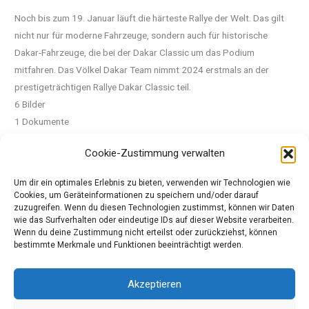
Noch bis zum 19. Januar läuft die härteste Rallye der Welt. Das gilt
nicht nur für moderne Fahrzeuge, sondern auch für historische
Dakar-Fahrzeuge, die bei der Dakar Classic um das Podium
mitfahren. Das Völkel Dakar Team nimmt 2024 erstmals an der
prestigeträchtigen Rallye Dakar Classic teil.
6 Bilder
1 Dokumente
mehr
Cookie-Zustimmung verwalten
Um dir ein optimales Erlebnis zu bieten, verwenden wir Technologien wie
Quelle: Pressemeldung Daimler Truck
Cookies, um Geräteinformationen zu speichern und/oder darauf
zuzugreifen. Wenn du diesen Technologien zustimmst, können wir Daten
wie das Surfverhalten oder eindeutige IDs auf dieser Website verarbeiten.
Wenn du deine Zustimmung nicht erteilst oder zurückziehst, können
←
Vorheriger Beitrag
Nächster Beitrag
→
bestimmte Merkmale und Funktionen beeinträchtigt werden.
Akzeptieren
Copyright © 2026 Meinautomagazin, das Automagazin für