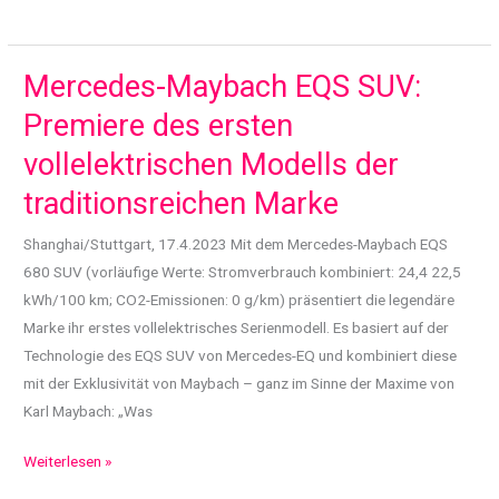
unter
Rennbedingungen:
Mercedes-
Mercedes-Maybach EQS SUV:
AMG
Premiere des ersten
GT2
vollelektrischen Modells der
debütiert
am
traditionsreichen Marke
Nürburgring
Shanghai/Stuttgart, 17.4.2023 Mit dem Mercedes-Maybach EQS
sowie
680 SUV (vorläufige Werte: Stromverbrauch kombiniert: 24,4 22,5
in
kWh/100 km; CO2-Emissionen: 0 g/km) präsentiert die legendäre
Monza
Marke ihr erstes vollelektrisches Serienmodell. Es basiert auf der
Technologie des EQS SUV von Mercedes-EQ und kombiniert diese
mit der Exklusivität von Maybach – ganz im Sinne der Maxime von
Karl Maybach: „Was
Mercedes-
Weiterlesen »
Maybach