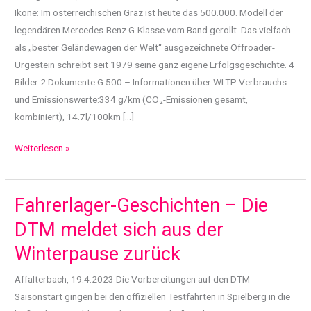
Ikone: Im österreichischen Graz ist heute das 500.000. Modell der
legendären Mercedes-Benz G-Klasse vom Band gerollt. Das vielfach
als „bester Geländewagen der Welt“ ausgezeichnete Offroader-
Urgestein schreibt seit 1979 seine ganz eigene Erfolgsgeschichte. 4
Bilder 2 Dokumente G 500 – Informationen über WLTP Verbrauchs-
und Emissionswerte:334 g/km (CO₂-Emissionen gesamt,
kombiniert), 14.7l/100km […]
500.000.
Weiterlesen »
Mercedes-
Benz
G-
Fahrerlager-Geschichten – Die
Klasse:
DTM meldet sich aus der
Produktionsjubiläum
Winterpause zurück
für
eine
Affalterbach, 19.4.2023 Die Vorbereitungen auf den DTM-
Marken-
Saisonstart gingen bei den offiziellen Testfahrten in Spielberg in die
Ikone