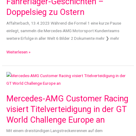
Fahrerlager-Geschichten –
neuen
Doppelsieg zu Ostern
Korrektur-
und
Affalterbach, 13.4.2023 Während die Formel 1 eine kurze Pause
Sonnenbrillen
einlegt, sammeln die Mercedes-AMG Motorsport Kundenteams
von
weitere Erfolge in aller Welt 6 Bilder 2 Dokumente mehr ❯ mehr
Mercedes-
Fahrerlager-
Weiterlesen »
Benz,
Geschichten
Mercedes-
–
AMG
Doppelsieg
und
zu
ic!
Ostern
berlin
Mercedes-AMG Customer Racing
visiert Titelverteidigung in der GT
World Challenge Europe an
Mit einem dreistündigen Langstreckenrennen auf dem