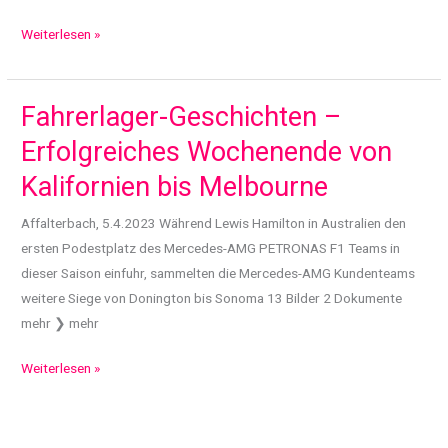
Weltpremiere
Weiterlesen »
der
neuen
E-
Fahrerlager-Geschichten –
Klasse
Erfolgreiches Wochenende von
auf
Kalifornien bis Melbourne
Mercedes
me
Affalterbach, 5.4.2023 Während Lewis Hamilton in Australien den
media:
ersten Podestplatz des Mercedes-AMG PETRONAS F1 Teams in
die
dieser Saison einfuhr, sammelten die Mercedes-AMG Kundenteams
Business-
weitere Siege von Donington bis Sonoma 13 Bilder 2 Dokumente
Ikone
mehr ❯ mehr
von
Mercedes-
Fahrerlager-
Weiterlesen »
Benz
Geschichten
–
Erfolgreiches