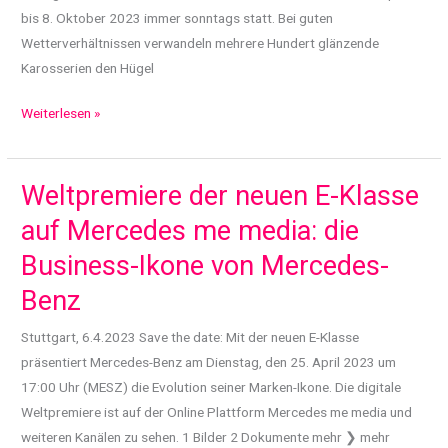
Europe
bis 8. Oktober 2023 immer sonntags statt. Bei guten
an
Wetterverhältnissen verwandeln mehrere Hundert glänzende
Karosserien den Hügel
Old-
Weiterlesen »
und
Youngtimertreff
„Classics
Weltpremiere der neuen E-Klasse
&
auf Mercedes me media: die
Coffee“
Business-Ikone von Mercedes-
am
Mercedes-
Benz
Benz
Stuttgart, 6.4.2023 Save the date: Mit der neuen E-Klasse
Museum
präsentiert Mercedes-Benz am Dienstag, den 25. April 2023 um
17:00 Uhr (MESZ) die Evolution seiner Marken-Ikone. Die digitale
Weltpremiere ist auf der Online Plattform Mercedes me media und
weiteren Kanälen zu sehen. 1 Bilder 2 Dokumente mehr ❯ mehr