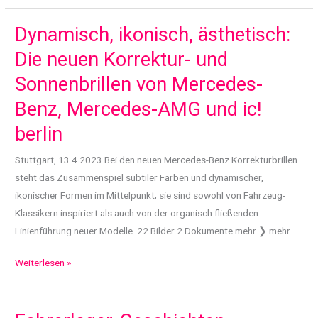
EQS
SUV:
Dynamisch, ikonisch, ästhetisch:
Premiere
Die neuen Korrektur- und
des
Sonnenbrillen von Mercedes-
ersten
vollelektrischen
Benz, Mercedes-AMG und ic!
Modells
berlin
der
traditionsreichen
Stuttgart, 13.4.2023 Bei den neuen Mercedes-Benz Korrekturbrillen
Marke
steht das Zusammenspiel subtiler Farben und dynamischer,
ikonischer Formen im Mittelpunkt; sie sind sowohl von Fahrzeug-
Klassikern inspiriert als auch von der organisch fließenden
Linienführung neuer Modelle. 22 Bilder 2 Dokumente mehr ❯ mehr
Dynamisch,
Weiterlesen »
ikonisch,
ästhetisch:
Die