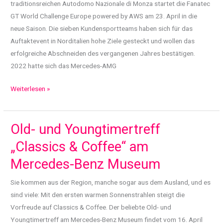
traditionsreichen Autodomo Nazionale di Monza startet die Fanatec
GT World Challenge Europe powered by AWS am 23. April in die
neue Saison. Die sieben Kundensportteams haben sich für das
Auftaktevent in Norditalien hohe Ziele gesteckt und wollen das
erfolgreiche Abschneiden des vergangenen Jahres bestätigen.
2022 hatte sich das Mercedes-AMG
Mercedes-
Weiterlesen »
AMG
Customer
Racing
Old- und Youngtimertreff
visiert
„Classics & Coffee“ am
Titelverteidigung
Mercedes-Benz Museum
in
der
Sie kommen aus der Region, manche sogar aus dem Ausland, und es
GT
sind viele: Mit den ersten warmen Sonnenstrahlen steigt die
World
Vorfreude auf Classics & Coffee. Der beliebte Old- und
Challenge
Youngtimertreff am Mercedes-Benz Museum findet vom 16. April