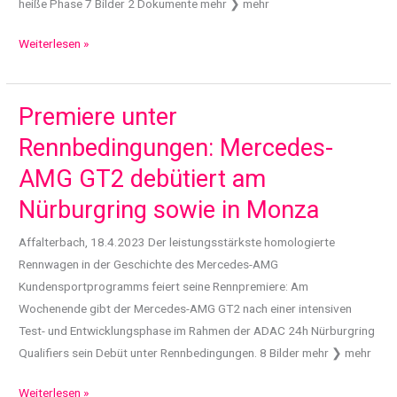
heiße Phase 7 Bilder 2 Dokumente mehr ❯ mehr
Fahrerlager-
Weiterlesen »
Geschichten
–
Die
Premiere unter
DTM
Rennbedingungen: Mercedes-
meldet
AMG GT2 debütiert am
sich
aus
Nürburgring sowie in Monza
der
Affalterbach, 18.4.2023 Der leistungsstärkste homologierte
Winterpause
Rennwagen in der Geschichte des Mercedes-AMG
zurück
Kundensportprogramms feiert seine Rennpremiere: Am
Wochenende gibt der Mercedes-AMG GT2 nach einer intensiven
Test- und Entwicklungsphase im Rahmen der ADAC 24h Nürburgring
Qualifiers sein Debüt unter Rennbedingungen. 8 Bilder mehr ❯ mehr
Premiere
Weiterlesen »