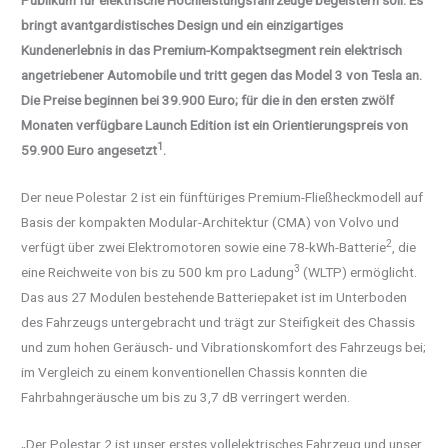
Publikum für elektrische Hochleistungsfahrzeuge begeistern soll. Es
bringt avantgardistisches Design und ein einzigartiges
Kundenerlebnis in das Premium-Kompaktsegment rein elektrisch
angetriebener Automobile und tritt gegen das Model 3 von Tesla an.
Die Preise beginnen bei 39.900 Euro; für die in den ersten zwölf
Monaten verfügbare Launch Edition ist ein Orientierungspreis von
1
59.900 Euro angesetzt
.
Der neue Polestar 2 ist ein fünftüriges Premium-Fließheckmodell auf
Basis der kompakten Modular-Architektur (CMA) von Volvo und
2
verfügt über zwei Elektromotoren sowie eine 78-kWh-Batterie
, die
3
eine Reichweite von bis zu 500 km pro Ladung
(WLTP) ermöglicht.
Das aus 27 Modulen bestehende Batteriepaket ist im Unterboden
des Fahrzeugs untergebracht und trägt zur Steifigkeit des Chassis
und zum hohen Geräusch- und Vibrationskomfort des Fahrzeugs bei;
im Vergleich zu einem konventionellen Chassis konnten die
Fahrbahngeräusche um bis zu 3,7 dB verringert werden.
„Der Polestar 2 ist unser erstes vollelektrisches Fahrzeug und unser