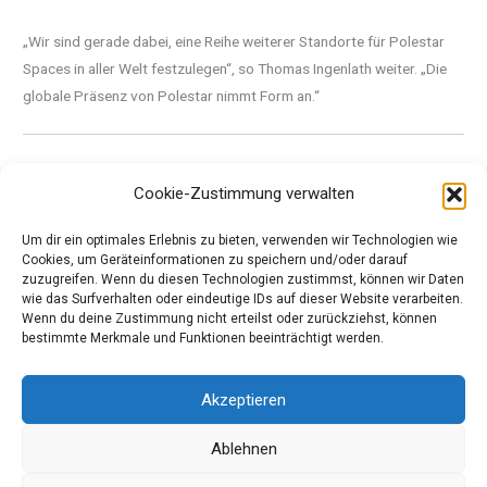
„Wir sind gerade dabei, eine Reihe weiterer Standorte für Polestar
Spaces in aller Welt festzulegen“, so Thomas Ingenlath weiter. „Die
globale Präsenz von Polestar nimmt Form an.“
Quelle: Pressemeldung Volvo
Cookie-Zustimmung verwalten
Um dir ein optimales Erlebnis zu bieten, verwenden wir Technologien wie
Quelle: Pressemeldung Polestar
Cookies, um Geräteinformationen zu speichern und/oder darauf
zuzugreifen. Wenn du diesen Technologien zustimmst, können wir Daten
wie das Surfverhalten oder eindeutige IDs auf dieser Website verarbeiten.
Wenn du deine Zustimmung nicht erteilst oder zurückziehst, können
←
Vorheriger Beitrag
Nächster Beitrag
→
bestimmte Merkmale und Funktionen beeinträchtigt werden.
Akzeptieren
Copyright © 2026 Meinautomagazin, das Automagazin für
Ablehnen
Autofreunde