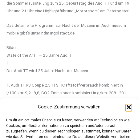
die Sommerausstellung zum 25. Geburtstag des Audi TT und um 19
Uhr und 21 Uhr eine Highlightführung „Motorsport“ am Paternoster.
Das detaillierte Programm zur Nacht der Museen im Audi museum
mobile gibt’s unter ndm.ingolstadt.de.
Bilder
State of the ArTT – 25 Jahre Audi TT
1
Der Audi TT wird 25 Jahre Nacht der Museen
1. Audi TT RS Coupé 2.5 TFSI: Kraftstoffverbrauch kombiniert in
l/100 km: 9,2–8,8; CO2-Emissionen kombiniert in g/km: 208–201
Weitere Bilder
Cookie-Zustimmung verwalten
Um dir ein optimales Erlebnis zu bieten, verwenden wir Technologien wie
Quelle: Pressemeldung Audi
Cookies, um Geräteinformationen zu speichern und/oder darauf
zuzugreifen. Wenn du diesen Technologien zustimmst, können wir Daten
wie das Surfverhalten oder eindeutige IDs auf dieser Website verarbeiten.