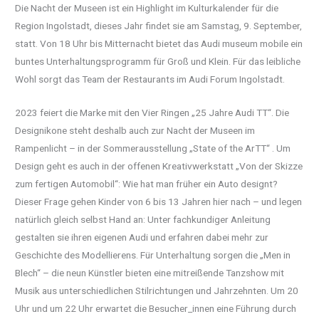
Die Nacht der Museen ist ein Highlight im Kulturkalender für die
Region Ingolstadt, dieses Jahr findet sie am Samstag, 9. September,
statt. Von 18 Uhr bis Mitternacht bietet das Audi museum mobile ein
buntes Unterhaltungsprogramm für Groß und Klein. Für das leibliche
Wohl sorgt das Team der Restaurants im Audi Forum Ingolstadt.
2023 feiert die Marke mit den Vier Ringen „25 Jahre Audi TT“. Die
Designikone steht deshalb auch zur Nacht der Museen im
Rampenlicht – in der Sommerausstellung „State of the ArTT“ . Um
Design geht es auch in der offenen Kreativwerkstatt „Von der Skizze
zum fertigen Automobil“: Wie hat man früher ein Auto designt?
Dieser Frage gehen Kinder von 6 bis 13 Jahren hier nach – und legen
natürlich gleich selbst Hand an: Unter fachkundiger Anleitung
gestalten sie ihren eigenen Audi und erfahren dabei mehr zur
Geschichte des Modellierens. Für Unterhaltung sorgen die „Men in
Blech“ – die neun Künstler bieten eine mitreißende Tanzshow mit
Musik aus unterschiedlichen Stilrichtungen und Jahrzehnten. Um 20
Uhr und um 22 Uhr erwartet die Besucher_innen eine Führung durch