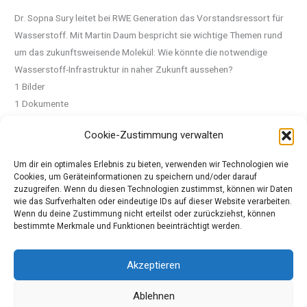
Dr. Sopna Sury leitet bei RWE Generation das Vorstandsressort für
Wasserstoff. Mit Martin Daum bespricht sie wichtige Themen rund
um das zukunftsweisende Molekül: Wie könnte die notwendige
Wasserstoff-Infrastruktur in naher Zukunft aussehen?
1 Bilder
1 Dokumente
mehr
Cookie-Zustimmung verwalten
Um dir ein optimales Erlebnis zu bieten, verwenden wir Technologien wie
Quelle: Pressemeldung Daimler Truck
Cookies, um Geräteinformationen zu speichern und/oder darauf
zuzugreifen. Wenn du diesen Technologien zustimmst, können wir Daten
wie das Surfverhalten oder eindeutige IDs auf dieser Website verarbeiten.
Wenn du deine Zustimmung nicht erteilst oder zurückziehst, können
←
Vorheriger Beitrag
Nächster Beitrag
→
bestimmte Merkmale und Funktionen beeinträchtigt werden.
Akzeptieren
Copyright © 2026 Meinautomagazin, das Automagazin für
Ablehnen
Autofreunde