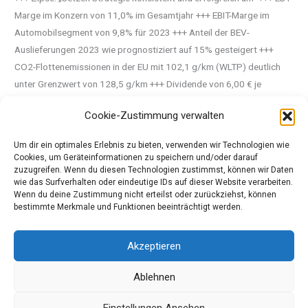
Marge im Konzern von 11,0% im Gesamtjahr +++ EBIT-Marge im
Automobilsegment von 9,8% für 2023 +++ Anteil der BEV-
Auslieferungen 2023 wie prognostiziert auf 15% gesteigert +++
CO2-Flottenemissionen in der EU mit 102,1 g/km (WLTP) deutlich
unter Grenzwert von 128,5 g/km +++ Dividende von 6,00 € je
Stammaktie vorgeschlagen +++ … mehr anzeigen
Cookie-Zustimmung verwalten
Um dir ein optimales Erlebnis zu bieten, verwenden wir Technologien wie
Quelle: Pressemeldung BMW Group
Cookies, um Geräteinformationen zu speichern und/oder darauf
zuzugreifen. Wenn du diesen Technologien zustimmst, können wir Daten
wie das Surfverhalten oder eindeutige IDs auf dieser Website verarbeiten.
Wenn du deine Zustimmung nicht erteilst oder zurückziehst, können
←
Vorheriger Beitrag
Nächster Beitrag
→
bestimmte Merkmale und Funktionen beeinträchtigt werden.
Akzeptieren
Copyright © 2026 Meinautomagazin, das Automagazin für
Ablehnen
Autofreunde
Einstellungen Ansehen