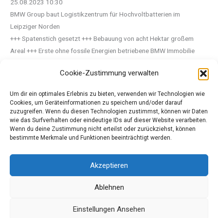
25.08.2023 10:30
BMW Group baut Logistikzentrum für Hochvoltbatterien im
Leipziger Norden
+++ Spatenstich gesetzt +++ Bebauung von acht Hektar großem
Areal +++ Erste ohne fossile Energien betriebene BMW Immobilie
dieser Größenordnung +++… Mehr anzeigen
Cookie-Zustimmung verwalten
Um dir ein optimales Erlebnis zu bieten, verwenden wir Technologien wie
Quelle: Pressemeldung BMW Group
Cookies, um Geräteinformationen zu speichern und/oder darauf
zuzugreifen. Wenn du diesen Technologien zustimmst, können wir Daten
wie das Surfverhalten oder eindeutige IDs auf dieser Website verarbeiten.
Wenn du deine Zustimmung nicht erteilst oder zurückziehst, können
←
Vorheriger Beitrag
Nächster Beitrag
→
bestimmte Merkmale und Funktionen beeinträchtigt werden.
Akzeptieren
Copyright © 2026 Meinautomagazin, das Automagazin für
Ablehnen
Autofreunde
Einstellungen Ansehen
Datenschutzerklärung und Cookie-Richtlinie